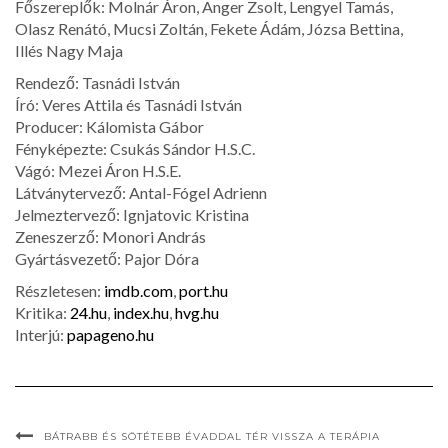
Főszereplők: Molnár Áron, Anger Zsolt, Lengyel Tamás,
Olasz Renátó, Mucsi Zoltán, Fekete Ádám, Józsa Bettina,
Illés Nagy Maja
Rendező: Tasnádi István
Író: Veres Attila és Tasnádi István
Producer: Kálomista Gábor
Fényképezte: Csukás Sándor H.S.C.
Vágó: Mezei Áron H.S.E.
Látványtervező: Antal-Fógel Adrienn
Jelmeztervező: Ignjatovic Kristina
Zeneszerző: Monori András
Gyártásvezető: Pajor Dóra
Részletesen:
imdb.com
,
port.hu
Kritika:
24.hu
,
index.hu
,
hvg.hu
Interjú:
papageno.hu
BÁTRABB ÉS SÖTÉTEBB ÉVADDAL TÉR VISSZA A TERÁPIA