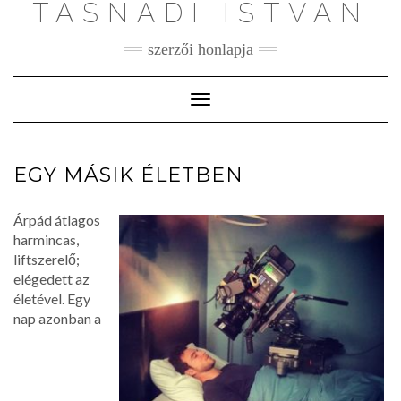
TASNÁDI ISTVÁN
szerzői honlapja
Toggle
Navigation
EGY MÁSIK ÉLETBEN
Árpád átlagos
harmincas,
liftszerelő;
elégedett az
életével. Egy
nap azonban a