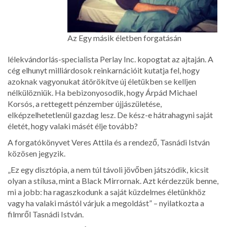
Az Egy másik életben forgatásán
lélekvándorlás-specialista Perlay Inc. kopogtat az ajtaján. A
cég elhunyt milliárdosok reinkarnációit kutatja fel, hogy
azoknak vagyonukat átörökítve új életükben se kelljen
nélkülözniük. Ha bebizonyosodik, hogy Árpád Michael
Korsós, a rettegett pénzember újjászületése,
elképzelhetetlenül gazdag lesz. De kész-e hátrahagyni saját
életét, hogy valaki másét élje tovább?
A forgatókönyvet Veres Attila és a rendező, Tasnádi István
közösen jegyzik.
„Ez egy disztópia, a nem túl távoli jövőben játszódik, kicsit
olyan a stílusa, mint a Black Mirrornak. Azt kérdezzük benne,
mi a jobb: ha ragaszkodunk a saját küzdelmes életünkhöz
vagy ha valaki mástól várjuk a megoldást” – nyilatkozta a
filmről Tasnádi István.