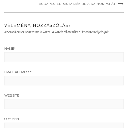
BUDAPESTEN MUTATJÁK BE A KARTONPAPÁT
VÉLEMÉNY, HOZZÁSZÓLÁS?
Az email címet nem tesszük közzé.
A kötelező mezőket
*
karakterrel jelöljük.
NAME
*
EMAIL ADDRESS
*
WEBSITE
COMMENT