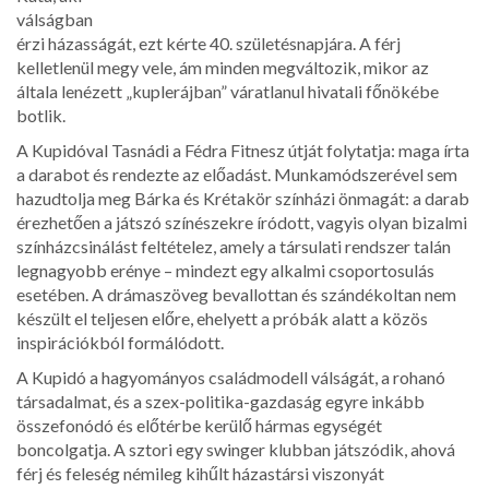
válságban
érzi házasságát, ezt kérte 40. születésnapjára. A férj
kelletlenül megy vele, ám minden megváltozik, mikor az
általa lenézett „kuplerájban” váratlanul hivatali főnökébe
botlik.
A Kupidóval Tasnádi a Fédra Fitnesz útját folytatja: maga írta
a darabot és rendezte az előadást. Munkamódszerével sem
hazudtolja meg Bárka és Krétakör színházi önmagát: a darab
érezhetően a játszó színészekre íródott, vagyis olyan bizalmi
színházcsinálást feltételez, amely a társulati rendszer talán
legnagyobb erénye – mindezt egy alkalmi csoportosulás
esetében. A drámaszöveg bevallottan és szándékoltan nem
készült el teljesen előre, ehelyett a próbák alatt a közös
inspirációkból formálódott.
A Kupidó a hagyományos családmodell válságát, a rohanó
társadalmat, és a szex-politika-gazdaság egyre inkább
összefonódó és előtérbe kerülő hármas egységét
boncolgatja. A sztori egy swinger klubban játszódik, ahová
férj és feleség némileg kihűlt házastársi viszonyát