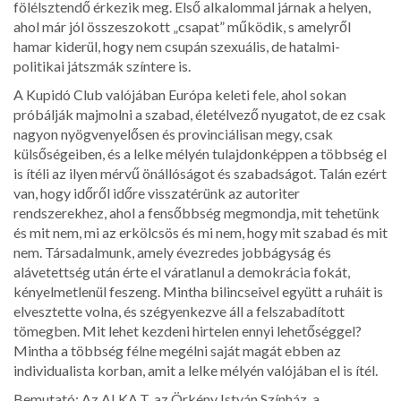
fölélsztendő érkezik meg. Első alkalommal járnak a helyen,
ahol már jól összeszokott „csapat” működik, s amelyről
hamar kiderül, hogy nem csupán szexuális, de hatalmi-
politikai játszmák színtere is.
A Kupidó Club valójában Európa keleti fele, ahol sokan
próbálják majmolni a szabad, életélvező nyugatot, de ez csak
nagyon nyögvenyelősen és provinciálisan megy, csak
külsőségeiben, és a lelke mélyén tulajdonképpen a többség el
is ítéli az ilyen mérvű önállóságot és szabadságot. Talán ezért
van, hogy időről időre visszatérünk az autoriter
rendszerekhez, ahol a fensőbbség megmondja, mit tehetünk
és mit nem, mi az erkölcsös és mi nem, hogy mit szabad és mit
nem. Társadalmunk, amely évezredes jobbágyság és
alávetettség után érte el váratlanul a demokrácia fokát,
kényelmetlenül feszeng. Mintha bilincseivel együtt a ruháit is
elvesztette volna, és szégyenkezve áll a felszabadított
tömegben. Mit lehet kezdeni hirtelen ennyi lehetőséggel?
Mintha a többség félne megélni saját magát ebben az
individualista korban, amit a lelke mélyén valójában el is ítél.
Bemutató: Az ALKA.T, az Örkény István Színház, a