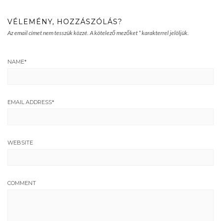
VÉLEMÉNY, HOZZÁSZÓLÁS?
Az email címet nem tesszük közzé.
A kötelező mezőket
*
karakterrel jelöljük.
NAME
*
EMAIL ADDRESS
*
WEBSITE
COMMENT