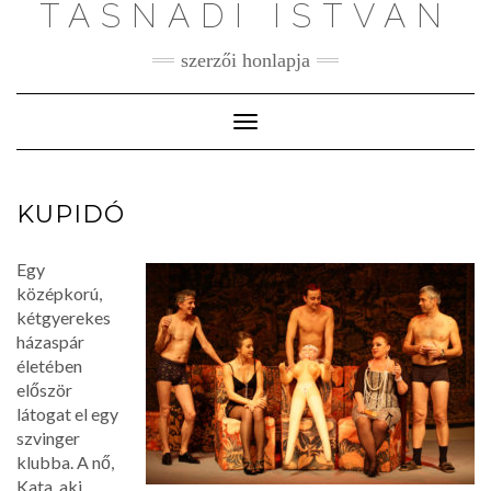
TASNÁDI ISTVÁN
szerzői honlapja
Toggle
Navigation
KUPIDÓ
Egy
középkorú,
kétgyerekes
házaspár
életében
először
látogat el egy
szvinger
klubba. A nő,
Kata, aki