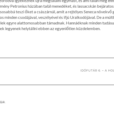
zóródva igyekeznek újra megtalálni egymást, és ami talán még enn
mény Petronius házában talál menedéket, és lassacskán bejáratos
sosabbá teszi őket a császárnál, amit a rejtélyes Seneca növekvő
 minden csodájával, veszélyével és ifjú Uralkodójával. De a múltb
lenfelek egyre alattomosabban támadnak. Hannáéknak minden tudás
ek legyenek helytállni ebben az egyenlőtlen küzdelemben.
IDŐFUTÁR 6. – A H
ljük.