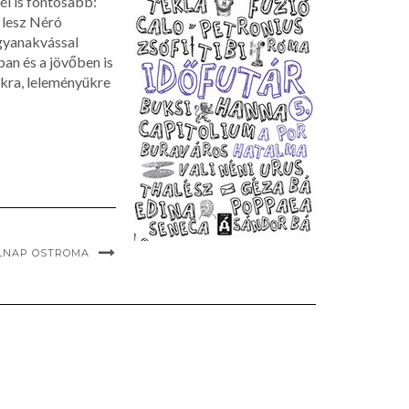
él is fontosabb:
 lesz Néró
 gyanakvással
an és a jövőben is
ukra, leleményükre
OLNAP OSTROMA