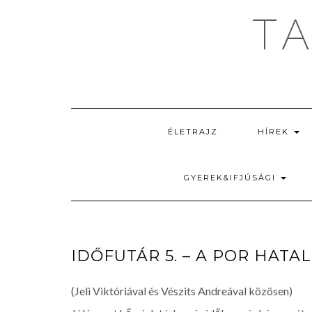
T
ÉLETRAJZ
HÍREK
GYEREK&IFJÚSÁGI
IDŐFUTÁR 5. – A POR HATA
(Jeli Viktóriával és Vészits Andreával közösen)