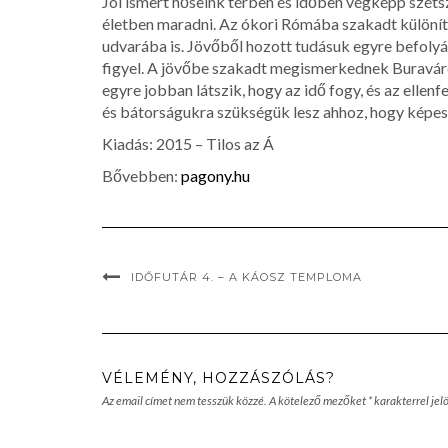
Jól ismert hőseink térben és időben végképp széts
életben maradni. Az ókori Rómába szakadt különít
udvarába is. Jövőből hozott tudásuk egyre befolyá
figyel. A jövőbe szakadt megismerkednek Buraváros
egyre jobban látszik, hogy az idő fogy, és az el
és bátorságukra szükségük lesz ahhoz, hogy képes
Kiadás: 2015 – Tilos az Á
Bővebben:
pagony.hu
IDŐFUTÁR 4. – A KÁOSZ TEMPLOMA
VÉLEMÉNY, HOZZÁSZÓLÁS?
Az email címet nem tesszük közzé.
A kötelező mezőket
*
karakterrel jelö