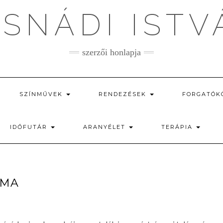
ASNÁDI ISTV
szerzői honlapja
SZÍNMŰVEK
RENDEZÉSEK
FORGATÓK
IDŐFUTÁR
ARANYÉLET
TERÁPIA
LMA