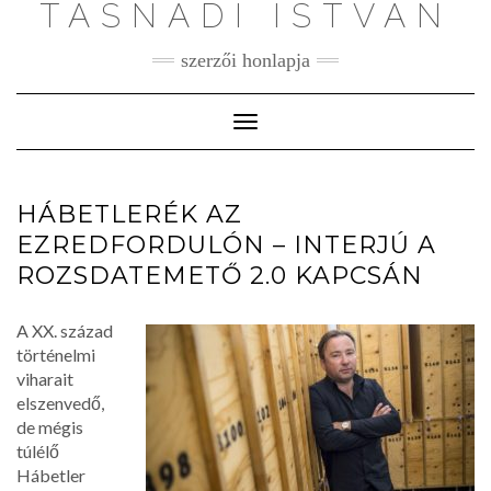
TASNÁDI ISTVÁN
szerzői honlapja
Toggle
Navigation
HÁBETLERÉK AZ
EZREDFORDULÓN – INTERJÚ A
ROZSDATEMETŐ 2.0 KAPCSÁN
A XX. század
történelmi
viharait
elszenvedő,
de mégis
túlélő
Hábetler