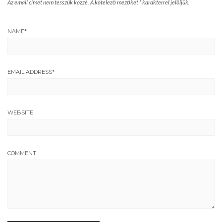
Az email címet nem tesszük közzé.
A kötelező mezőket
*
karakterrel jelöljük.
NAME
*
EMAIL ADDRESS
*
WEBSITE
COMMENT