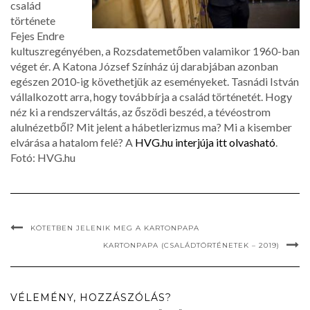
család
története
Fejes Endre
kultuszregényében, a Rozsdatemetőben valamikor 1960-ban
véget ér. A Katona József Színház új darabjában azonban
egészen 2010-ig követhetjük az eseményeket. Tasnádi István
vállalkozott arra, hogy továbbírja a család történetét. Hogy
néz ki a rendszerváltás, az őszödi beszéd, a tévéostrom
alulnézetből? Mit jelent a hábetlerizmus ma? Mi a kisember
elvárása a hatalom felé? A
HVG.hu interjúja itt olvasható
.
Fotó: HVG.hu
KÖTETBEN JELENIK MEG A KARTONPAPA
KARTONPAPA (CSALÁDTÖRTÉNETEK – 2019)
VÉLEMÉNY, HOZZÁSZÓLÁS?